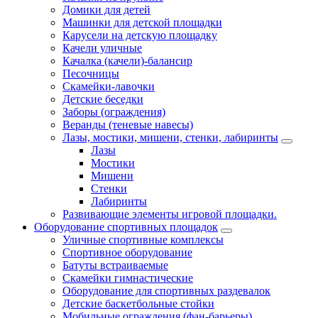
Домики для детей
Машинки для детской площадки
Карусели на детскую площадку
Качели уличные
Качалка (качели)-балансир
Песочницы
Скамейки-лавочки
Детские беседки
Заборы (ограждения)
Веранды (теневые навесы)
Лазы, мостики, мишени, стенки, лабиринты
Лазы
Мостики
Мишени
Стенки
Лабиринты
Развивающие элементы игровой площадки.
Оборудование спортивных площадок
Уличные спортивные комплексы
Спортивное оборудование
Батуты встраиваемые
Скамейки гимнастические
Оборудование для спортивных раздевалок
Детские баскетбольные стойки
Мобильные ограждения (фан-барьеры)