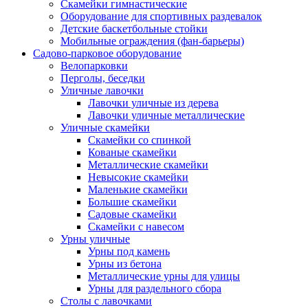
Скамейки гимнастические
Оборудование для спортивных раздевалок
Детские баскетбольные стойки
Мобильные ограждения (фан-барьеры)
Садово-парковое оборудование
Велопарковки
Перголы, беседки
Уличные лавочки
Лавочки уличные из дерева
Лавочки уличные металлические
Уличные скамейки
Скамейки со спинкой
Кованые скамейки
Металлические скамейки
Невысокие скамейки
Маленькие скамейки
Большие скамейки
Садовые скамейки
Скамейки с навесом
Урны уличные
Урны под камень
Урны из бетона
Металлические урны для улицы
Урны для раздельного сбора
Столы с лавочками