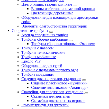
Цветочницы, вазоны уличные
Вазоны из бетона и каменной крошки
Цветочницы деревянные
Оборудование для площадок для дрессировки
собак
Элементы благоустройства территории
Спортивные трибуны
Аренда спортивных трибун
Трибуны сборно-разборные
Трибуны сборно-разборные «Эконом»
Трибуны с навесом
Трибуны телескопические
Трибуны мобильные
Кресло VIP
Оборудование для судей
Трибуна с подъемом первого ряда
Трибуна модульная
Сидения для спортзалов, стадионов
Сиденье пластиковое «Лужники»
Сидение пластиковое «Авангард»
Скамейки для спортзалов, стадионов
Скамейки для зрителей
Скамейки для запасных игроков
Ремонт трибун для зрителей