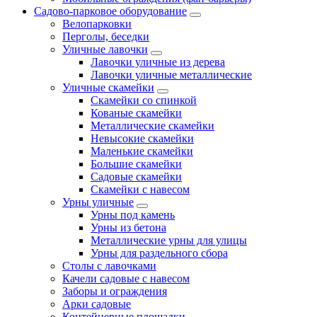
Садово-парковое оборудование
Велопарковки
Перголы, беседки
Уличные лавочки
Лавочки уличные из дерева
Лавочки уличные металлические
Уличные скамейки
Скамейки со спинкой
Кованые скамейки
Металлические скамейки
Невысокие скамейки
Маленькие скамейки
Большие скамейки
Садовые скамейки
Скамейки с навесом
Урны уличные
Урны под камень
Урны из бетона
Металлические урны для улицы
Урны для раздельного сбора
Столы с лавочками
Качели садовые с навесом
Заборы и ограждения
Арки садовые
Контейнерные площадки