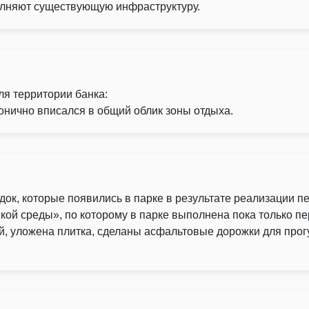
лняют
существующую
инфраструктуру.
ля
территории
банка:
онично
вписался
в
общий
облик
зоны
отдыха.
док, которые появились в парке в результате реализации п
й среды», по которому в парке выполнена пока только пер
, уложена плитка, сделаны асфальтовые дорожки для прогу