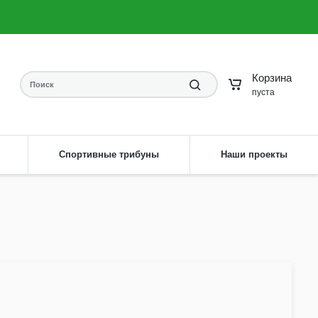
8 (904) 593-61-58
Заказать звонок
irdis33rv@yandex.ru
Написать на почту
Корзина
пуста
Спортивные трибуны
Наши проекты