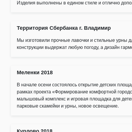
Изделия
выполнены
в
едином
стиле
и
отлично
допо
Территория Сбербанка г. Владимир
Мы
изготовили
прочные
лавочки
и
стильные
урны
д
конструкции
выдержат
любую
погоду,
а
дизайн
гарм
Меленки 2018
В начале осени состоялось открытие детских площа
рамках проекта «Формирование комфортной городско
малышовый комплекс и игровая площадка для детей
парковые скамейки и урны, новое освещение.
Курлово 2018