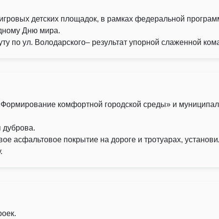
х игровых детских площадок, в рамках федеральной програ
дному Дню мира.
ту по ул. Володарского– результат упорной слаженной ком
«Формирование комфортной городской среды» и муниципал
я дуброва.
е асфальтовое покрытие на дороге и тротуарах, установил
.
роек.