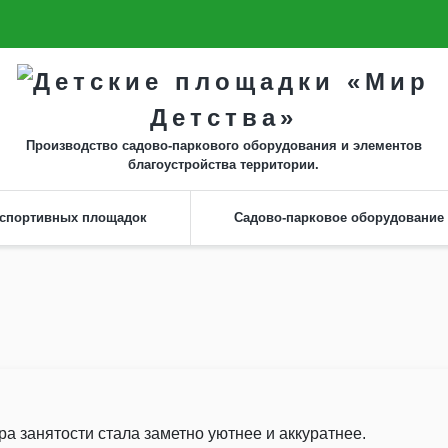
г. Владимир, ул. Гастелло, 23
Контакты
г. Москва, Зелёный пр-т, 83 к3
Производство садово-паркового оборудования и элементов
благоустройства территории.
 спортивных площадок
Садово-парковое оборудование
ра
занятости
стала
заметно
уютнее
и
аккуратнее.